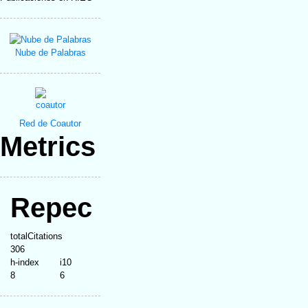
Nube de Palabras
Red de Coautor
Metrics
Repec
totalCitations
306
h-index
i10
8
6