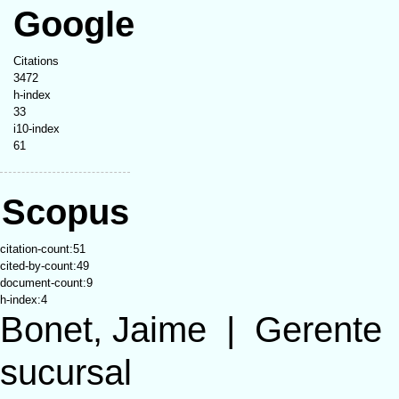
Google
Citations
3472
h-index
33
i10-index
61
Scopus
citation-count:51
cited-by-count:49
document-count:9
h-index:4
Bonet, Jaime
|
Gerente
sucursal