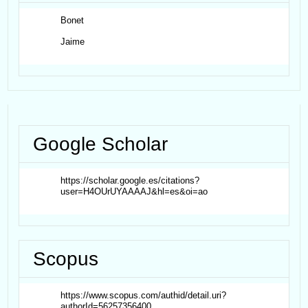
Bonet
Jaime
Google Scholar
https://scholar.google.es/citations?
user=H4OUrUYAAAAJ&hl=es&oi=ao
Scopus
https://www.scopus.com/authid/detail.uri?
authorId=56257356400