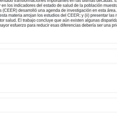
entado transformaciones importantes en las últimas décadas. 
en los indicadores del estado de salud de la población muestran
(CEER) desarrolló una agenda de investigación en esta área. E
n esta materia arrojan los estudios del CEER; y (ii) presentar l
ctor salud. El trabajo concluye que aún existen algunas disparid
ayor esfuerzo para reducir esas diferencias debería ser una prio