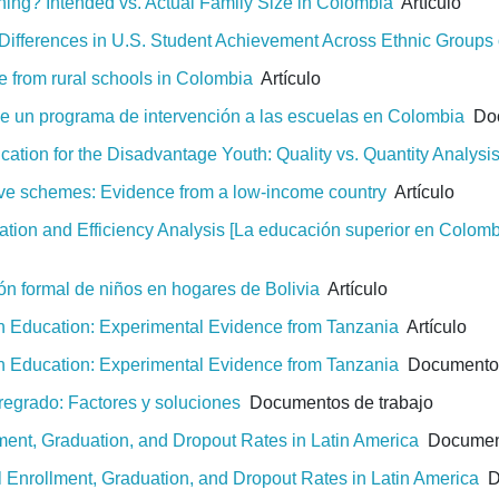
ning? Intended vs. Actual Family Size in Colombia
Artículo
s Differences in U.S. Student Achievement Across Ethnic Group
e from rural schools in Colombia
Artículo
de un programa de intervención a las escuelas en Colombia
Doc
ucation for the Disadvantage Youth: Quality vs. Quantity Analysi
tive schemes: Evidence from a low-income country
Artículo
tion and Efficiency Analysis [La educación superior en Colombia:
ón formal de niños en hogares de Bolivia
Artículo
in Education: Experimental Evidence from Tanzania
Artículo
in Education: Experimental Evidence from Tanzania
Documentos
regrado: Factores y soluciones
Documentos de trabajo
lment, Graduation, and Dropout Rates in Latin America
Document
ol Enrollment, Graduation, and Dropout Rates in Latin America
Do