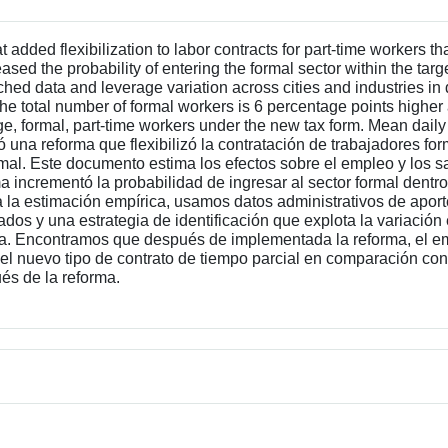
added flexibilization to labor contracts for part-time workers t
eased the probability of entering the formal sector within the ta
ed data and leverage variation across cities and industries in 
 the total number of formal workers is 6 percentage points higher a
e, formal, part-time workers under the new tax form. Mean daily 
 reforma que flexibilizó la contratación de trabajadores forma
rmal. Este documento estima los efectos sobre el empleo y los sa
 incrementó la probabilidad de ingresar al sector formal dentro
ra la estimación empírica, usamos datos administrativos de apor
dos y una estrategia de identificación que explota la variación
rma. Encontramos que después de implementada la reforma, el e
l nuevo tipo de contrato de tiempo parcial en comparación con l
s de la reforma.