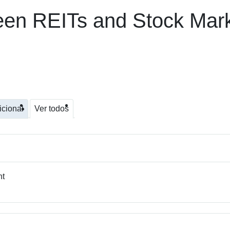
en REITs and Stock Marke
icional
Ver todos
nt