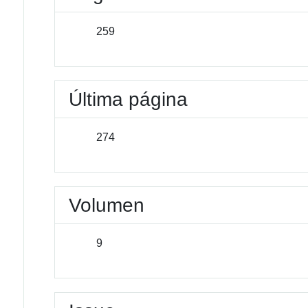
259
Última página
274
Volumen
9