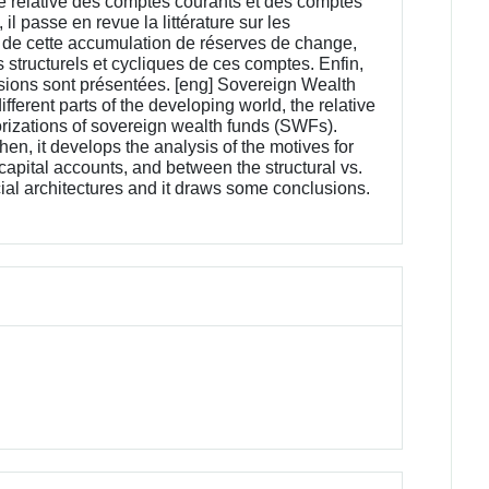
nce relative des comptes courants et des comptes
l passe en revue la littérature sur les
s de cette accumulation de réserves de change,
s structurels et cycliques de ces comptes. Enfin,
lusions sont présentées. [eng] Sovereign Wealth
ferent parts of the developing world, the relative
orizations of sovereign wealth funds (SWFs).
hen, it develops the analysis of the motives for
capital accounts, and between the structural vs.
ncial architectures and it draws some conclusions.