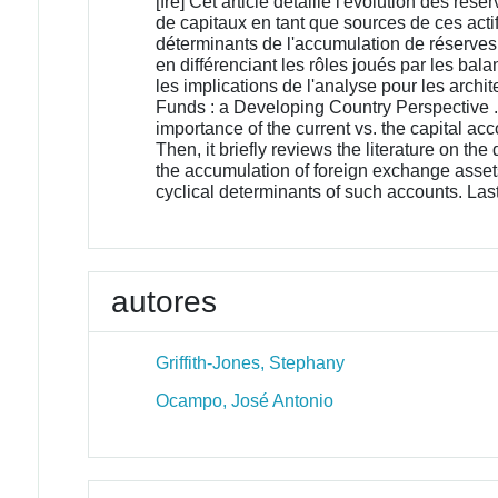
[fre] Cet article détaille l'évolution des 
de capitaux en tant que sources de ces actif
déterminants de l'accumulation de réserves
en différenciant les rôles joués par les bal
les implications de l'analyse pour les arch
Funds : a Developing Country Perspective . T
importance of the current vs. the capital a
Then, it briefly reviews the literature on th
the accumulation of foreign exchange assets,
cyclical determinants of such accounts. Last
autores
Griffith-Jones, Stephany
Ocampo, José Antonio