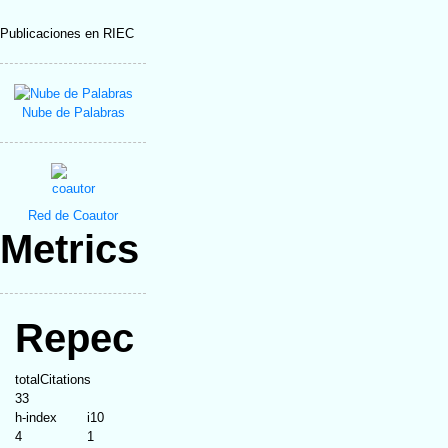
Publicaciones en RIEC
Nube de Palabras
Red de Coautor
Metrics
Repec
totalCitations
33
h-index
i10
4
1