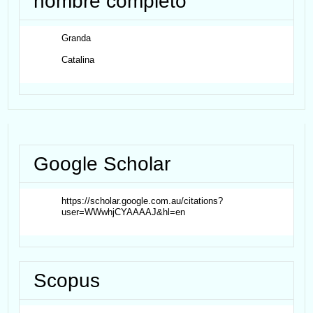
nombre completo
Granda
Catalina
Google Scholar
https://scholar.google.com.au/citations?
user=WWwhjCYAAAAJ&hl=en
Scopus