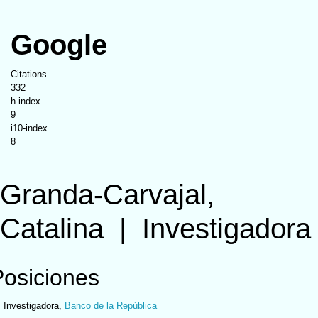
Google
Citations
332
h-index
9
i10-index
8
Granda-Carvajal,
Catalina
|
Investigadora
Posiciones
Investigadora
,
Banco de la República