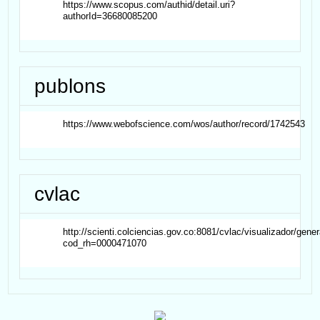
https://www.scopus.com/authid/detail.uri?
authorId=36680085200
publons
https://www.webofscience.com/wos/author/record/1742543
cvlac
http://scienti.colciencias.gov.co:8081/cvlac/visualizador/gene
cod_rh=0000471070