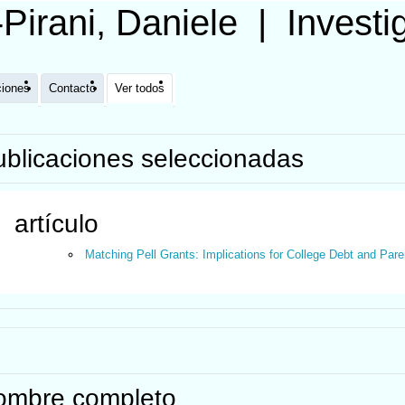
Pirani, Daniele
|
Invest
ciones
Contacto
Ver todos
ublicaciones seleccionadas
artículo
Matching Pell Grants: Implications for College Debt and Pare
ombre completo