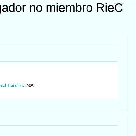
igador no miembro RieC
ntal Transfers
2023