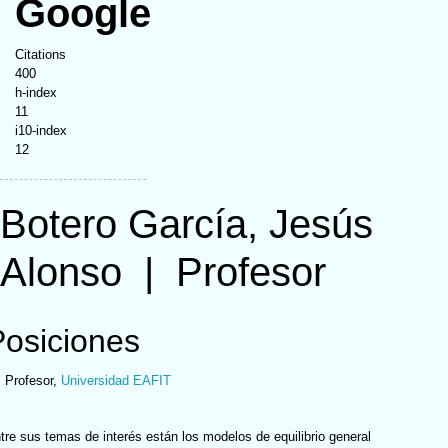
Google
Citations
400
h-index
11
i10-index
12
Botero García, Jesús
Alonso
|
Profesor
Posiciones
Profesor
,
Universidad EAFIT
tre sus temas de interés están los modelos de equilibrio general