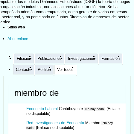
mputable, los modelos Dinámicos Estocásticos (DSGE) la teoría de juegos
la organización industrial, con aplicaciones al sector eléctrico. Se ha
sempeñado además como empresario, como gerente de varias empresas
l sector real, y ha participado en Juntas Directivas de empresas del sector
éctrico.
Sitios web
Abrir enlace
Filiación
Publicaciones
Investigaciones
Formación
Contacto
Perfiles
Ver todos
miembro de
Economía Laboral
Contribuyente
(Enlace
No hay nada
no dispobible)
Red Investigadores de Economía
Miembro
No hay
(Enlace no dispobible)
nada