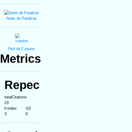
Nube de Palabras
Red de Coautor
Metrics
Repec
totalCitations
23
h-index
i10
3
0