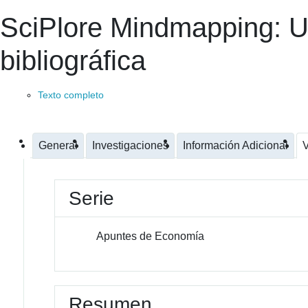
SciPlore Mindmapping: Un
bibliográfica
Texto completo
General
Investigaciones
Información Adicional
V
Serie
Apuntes de Economía
Resumen