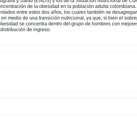
grafía y Salud (ENDS) y los de la Situación Nutricional de Co
ncentración de la obesidad en la población adulta colombiana. 
ntados entre estos dos años, los cuales también se desagregaro
n medio de una transición nutricional, ya que, si bien el sobr
 obesidad se concentra dentro del grupo de hombres con mejore
distribución de ingreso.