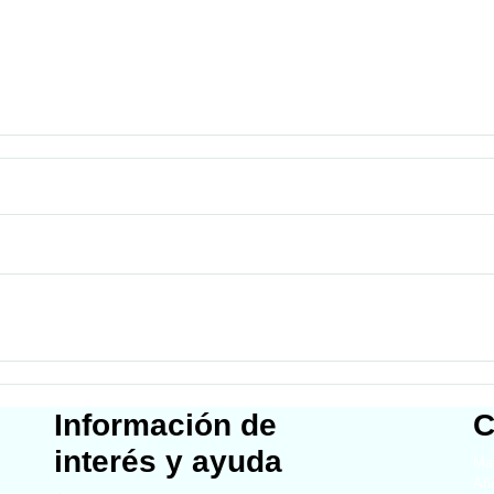
Información de
C
interés y ayuda
Map
Año