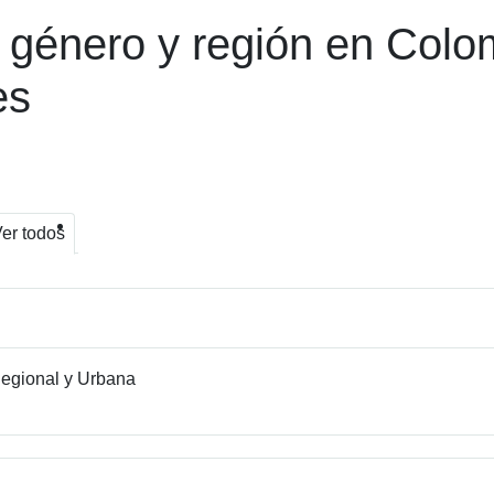
or género y región en Col
es
er todos
egional y Urbana