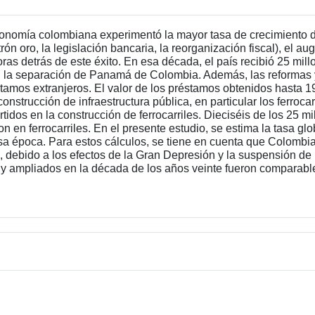
economía colombiana experimentó la mayor tasa de crecimiento d
ón oro, la legislación bancaria, la reorganización fiscal), el au
soras detrás de este éxito. En esa década, el país recibió 25 mi
 la separación de Panamá de Colombia. Además, las reformas y 
amos extranjeros. El valor de los préstamos obtenidos hasta 1
 construcción de infraestructura pública, en particular los ferr
tidos en la construcción de ferrocarriles. Dieciséis de los 25 m
 en ferrocarriles. En el presente estudio, se estima la tasa glo
 esa época. Para estos cálculos, se tiene en cuenta que Colombi
, debido a los efectos de la Gran Depresión y la suspensión de
s y ampliados en la década de los años veinte fueron comparabl