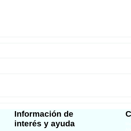
Información de
C
interés y ayuda
Map
Año