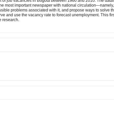
et of job vacancies in Bogota between 1960 and 2010. The datas
he most important newspaper with national circulation—namely
sible problems associated with it, and propose ways to solve t
e and use the vacancy rate to forecast unemployment. This first 
e research.