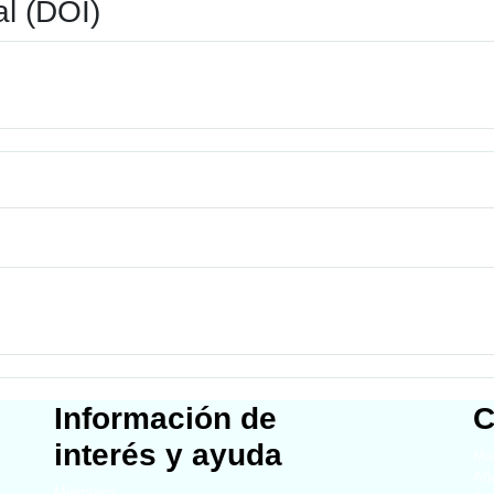
al (DOI)
Información de
C
interés y ayuda
Map
Año
Miembros