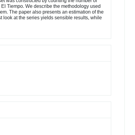
et was constructed by counting the number of
, El Tiempo. We describe the methodology used
hem. The paper also presents an estimation of the
look at the series yields sensible results, while