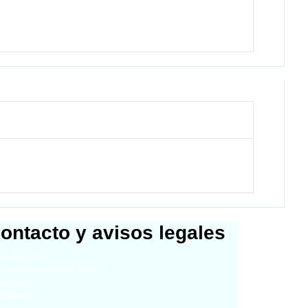
ontacto y avisos legales
a del sitio
 de actualización - 2024
so legal
ntáctenos