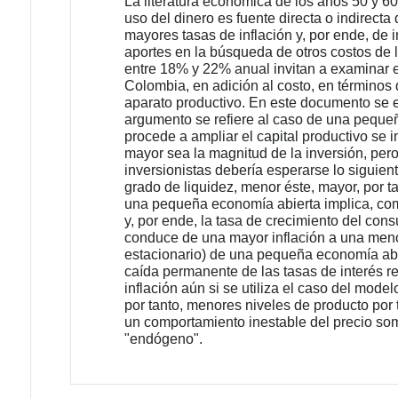
La literatura económica de los años 50 y 60
uso del dinero es fuente directa o indirect
mayores tasas de inflación y, por ende, de 
aportes en la búsqueda de otros costos de la
entre 18% y 22% anual invitan a examinar el
Colombia, en adición al costo, en términos 
aparato productivo. En este documento se ex
argumento se refiere al caso de una peque
procede a ampliar el capital productivo se i
mayor sea la magnitud de la inversión, per
inversionistas debería esperarse lo siguien
grado de liquidez, menor éste, mayor, por ta
una pequeña economía abierta implica, como
y, por ende, la tasa de crecimiento del co
conduce de una mayor inflación a una menor 
estacionario) de una pequeña economía abie
caída permanente de las tasas de interés re
inflación aún si se utiliza el caso del mode
por tanto, menores niveles de producto por 
un comportamiento inestable del precio somb
"endógeno".