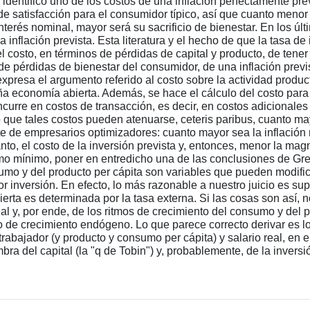
 identificó uno de los costos de una inflación perfectamente pre
a de satisfacción para el consumidor típico, así que cuanto men
interés nominal, mayor será su sacrificio de bienestar. En los 
 inflación prevista. Esta literatura y el hecho de que la tasa de
 costo, en términos de pérdidas de capital y producto, de tener
de pérdidas de bienestar del consumidor, de una inflación previ
presa el argumento referido al costo sobre la actividad product
ña economía abierta. Además, se hace el cálculo del costo pa
ncurre en costos de transacción, es decir, en costos adicionales
o que tales costos pueden atenuarse, ceteris paribus, cuanto ma
te de empresarios optimizadores: cuanto mayor sea la inflación 
nto, el costo de la inversión prevista y, entonces, menor la mag
 mínimo, poner en entredicho una de las conclusiones de Grego
nsumo y del producto per cápita son variables que pueden modi
inversión. En efecto, lo más razonable a nuestro juicio es supo
rta es determinada por la tasa externa. Si las cosas son así, n
al y, por ende, de los ritmos de crecimiento del consumo y del 
lo de crecimiento endógeno. Lo que parece correcto derivar es lo
trabajador (y producto y consumo per cápita) y salario real, en
ra del capital (la "q de Tobin") y, probablemente, de la inversi