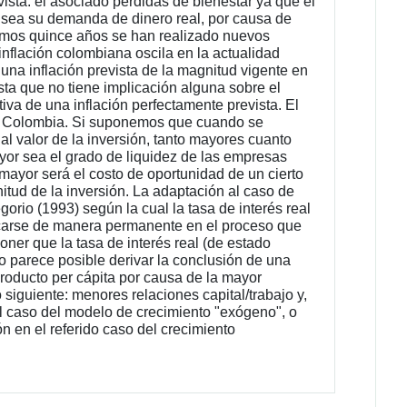
vista: el asociado pérdidas de bienestar ya que el
or sea su demanda de dinero real, por causa de
últimos quince años se han realizado nuevos
 inflación colombiana oscila en la actualidad
 una inflación prevista de la magnitud vigente en
sta que no tiene implicación alguna sobre el
iva de una inflación perfectamente prevista. El
ra Colombia. Si suponemos que cuando se
 al valor de la inversión, tanto mayores cuanto
yor sea el grado de liquidez de las empresas
mayor será el costo de oportunidad de un cierto
nitud de la inversión. La adaptación al caso de
rio (1993) según la cual la tasa de interés real
ficarse de manera permanente en el proceso que
ner que la tasa de interés real (de estado
o parece posible derivar la conclusión de una
producto per cápita por causa de la mayor
 siguiente: menores relaciones capital/trabajo y,
 el caso del modelo de crecimiento "exógeno", o
ón en el referido caso del crecimiento