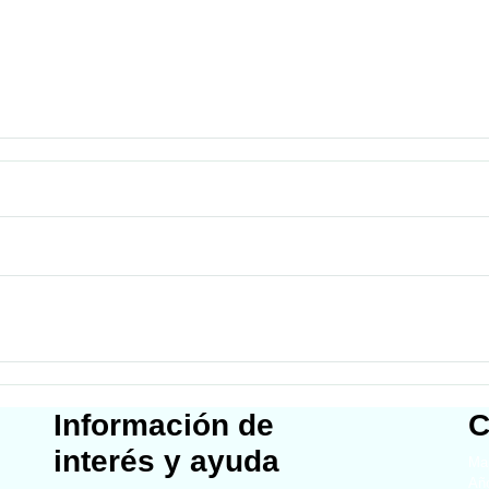
Información de
C
interés y ayuda
Map
Año