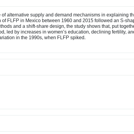
e of alternative supply and demand mechanisms in explaining the
th of FLFP in Mexico between 1960 and 2015 followed an S-shap
hods and a shift-share design, the study shows that, put togeth
od, led by increases in women’s education, declining fertility, and
ariation in the 1990s, when FLFP spiked.