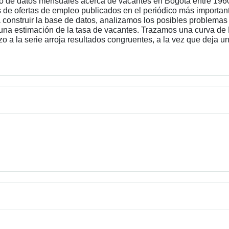
to de datos mensuales acerca de vacantes en Bogotá entre 1960
de ofertas de empleo publicados en el periódico más important
construir la base de datos, analizamos los posibles problema
a una estimación de la tasa de vacantes. Trazamos una curva de 
zo a la serie arroja resultados congruentes, a la vez que deja 