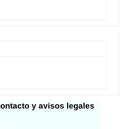
ontacto y avisos legales
a del sitio
 de actualización - 2024
so legal