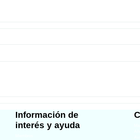
Información de
C
interés y ayuda
Map
Año
Miembros
Avi