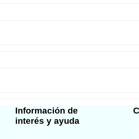
Información de
C
interés y ayuda
Map
Año
Miembros
Avi
Universidades
Co