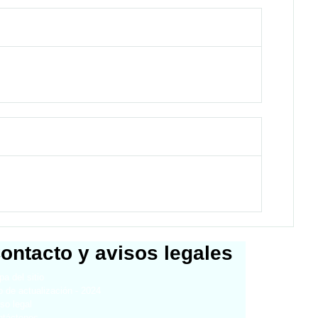
ontacto y avisos legales
a del sitio
 de actualización - 2024
so legal
ntáctenos