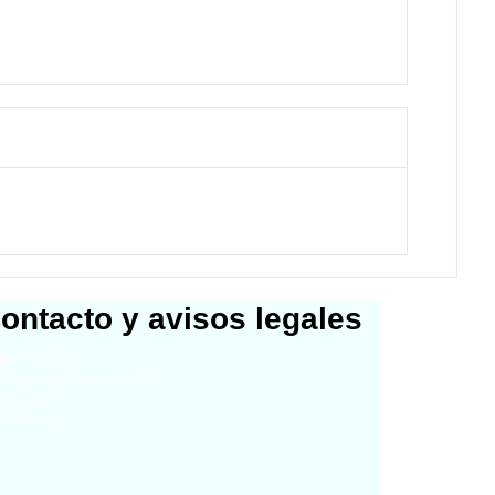
ontacto y avisos legales
a del sitio
 de actualización - 2024
so legal
ntáctenos