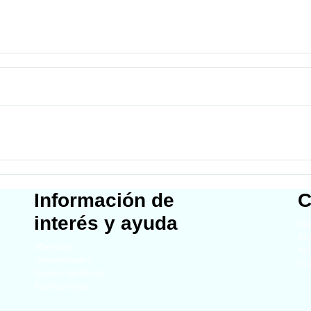
Información de
C
interés y ayuda
Map
Año
Miembros
Avi
Universidades
Co
Grupos temáticos
Publicaciones