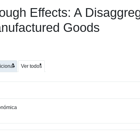
ugh Effects: A Disaggreg
anufactured Goods
icional
Ver todos
conómica