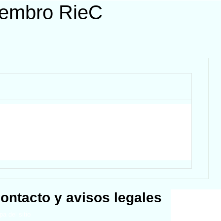
iembro RieC
ontacto y avisos legales
a del sitio