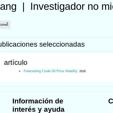
iang
|
Investigador no m
ciones
ublicaciones seleccionadas
artículo
Forecasting Crude Oil Price Volatility
2018
Información de
C
interés y ayuda
Map