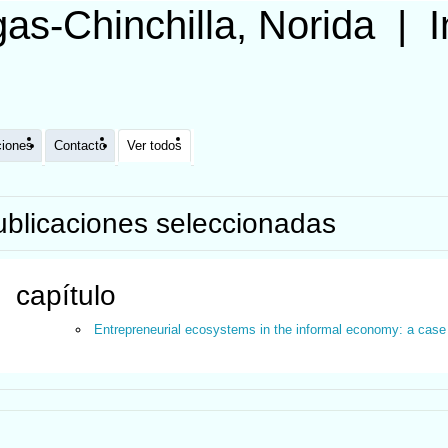
as-Chinchilla, Norida
|
I
ciones
Contacto
Ver todos
ublicaciones seleccionadas
capítulo
Entrepreneurial ecosystems in the informal economy: a case 